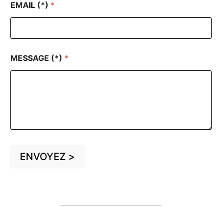
EMAIL (*)
*
*
MESSAGE (*)
*
E
M
A
I
L
(
*
)
ENVOYEZ >