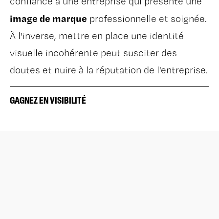
confiance à une entreprise qui présente une
image de marque
professionnelle et soignée.
À l’inverse, mettre en place une identité
visuelle incohérente peut susciter des
doutes et nuire à la réputation de l’entreprise.
GAGNEZ EN VISIBILITÉ
Une identité visuelle bien conçue permet à
votre marque de se démarquer dans un
éléments visuels
marché saturé. Des
distincts, comme un logo, une couleur, ou
réseaux
une signature visuelle sur les